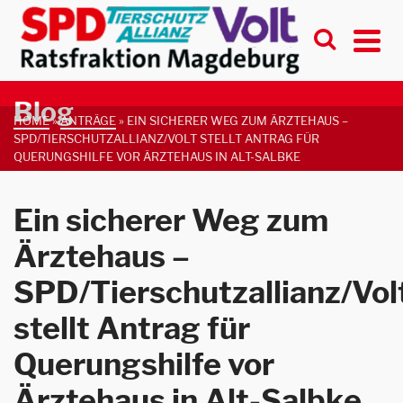
Blog
HOME
»
ANTRÄGE
»
EIN SICHERER WEG ZUM ÄRZTEHAUS –
SPD/TIERSCHUTZALLIANZ/VOLT STELLT ANTRAG FÜR
QUERUNGSHILFE VOR ÄRZTEHAUS IN ALT-SALBKE
Ein sicherer Weg zum
Ärztehaus –
SPD/Tierschutzallianz/Vol
stellt Antrag für
Querungshilfe vor
Ärztehaus in Alt-Salbke