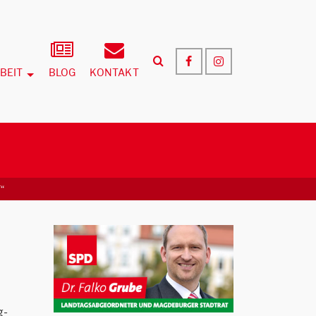
BEIT
BLOG
KONTAKT
“
g-