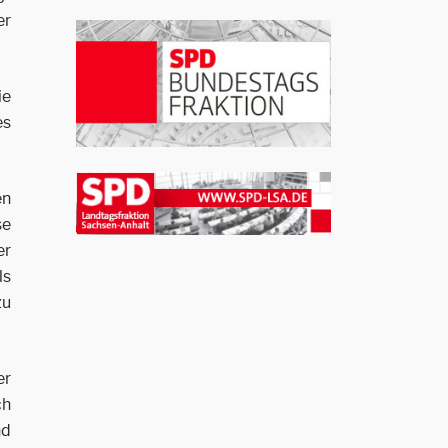
er
ie
es
en
se
er
ls
zu
er
ch
nd