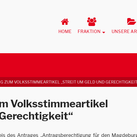
HOME
FRAKTION
UNSERE AR
G ZUM VOLKSSTIMMEARTIKEL „STREIT UM GELD UND GERECHTIGKEIT
um Volksstimmeartikel
 Gerechtigkeit“
is des Antrages „Antragsberechtigung für den Magdebur