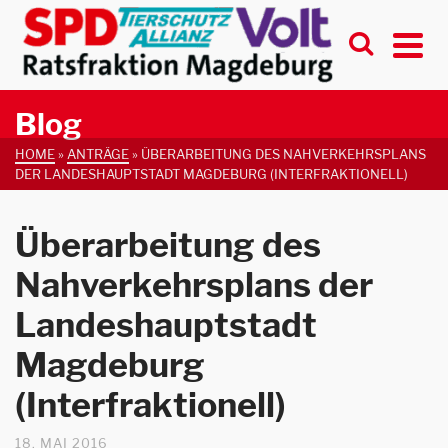
Blog
HOME
»
ANTRÄGE
»
ÜBERARBEITUNG DES NAHVERKEHRSPLANS
DER LANDESHAUPTSTADT MAGDEBURG (INTERFRAKTIONELL)
Überarbeitung des
Nahverkehrsplans der
Landeshauptstadt
Magdeburg
(Interfraktionell)
18. MAI 2016