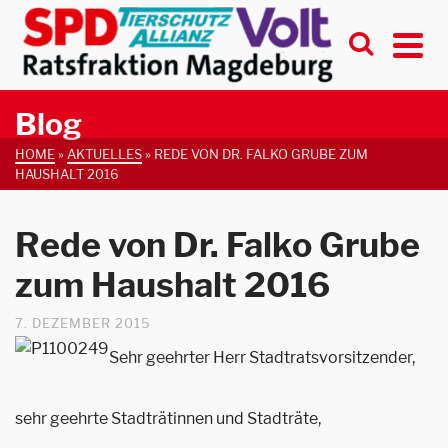
Blog
HOME
»
AKTUELLES
»
REDE VON DR. FALKO GRUBE ZUM
HAUSHALT 2016
Rede von Dr. Falko Grube
zum Haushalt 2016
7. DEZEMBER 2015
Sehr geehrter Herr Stadtratsvorsitzender,
sehr geehrte Stadträtinnen und Stadträte,