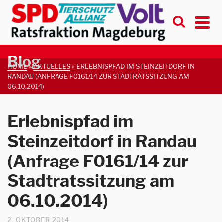
Blog
HOME
»
AKTUELLES
»
ERLEBNISPFAD IM STEINZEITDORF IN
RANDAU (ANFRAGE F0161/14 ZUR STADTRATSSITZUNG AM
06.10.2014)
Erlebnispfad im
Steinzeitdorf in Randau
(Anfrage F0161/14 zur
Stadtratssitzung am
06.10.2014)
2. OKTOBER 2014