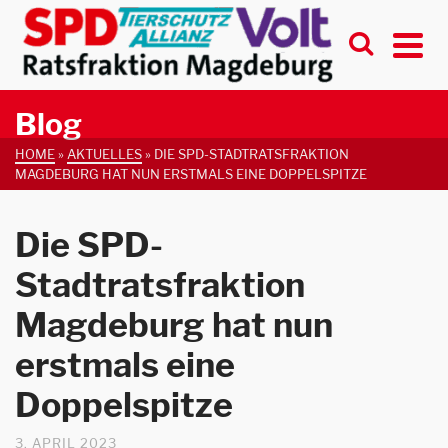
Blog
HOME
»
AKTUELLES
»
DIE SPD-STADTRATSFRAKTION
MAGDEBURG HAT NUN ERSTMALS EINE DOPPELSPITZE
Die SPD-
Stadtratsfraktion
Magdeburg hat nun
erstmals eine
Doppelspitze
3. APRIL 2023