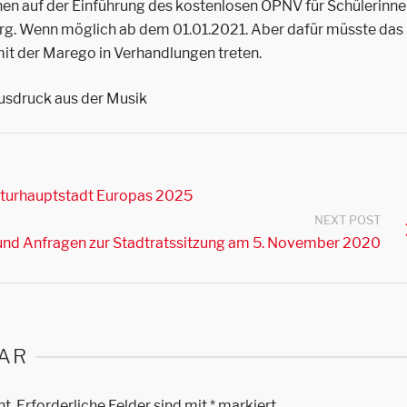
n auf der Einführung des kostenlosen ÖPNV für Schülerinn
g. Wenn möglich ab dem 01.01.2021. Aber dafür müsste das
it der Marego in Verhandlungen treten.
ausdruck aus der Musik
lturhauptstadt Europas 2025
NEXT POST
und Anfragen zur Stadtratssitzung am 5. November 2020
AR
ht.
Erforderliche Felder sind mit
*
markiert