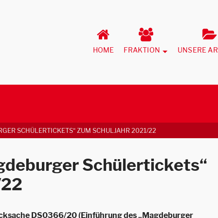
HOME
FRAKTION
UNSERE AR
GER SCHÜLERTICKETS“ ZUM SCHULJAHR 2021/22
gdeburger Schülertickets“
/22
cksache DS0366/20 (Einführung des „Magdeburger