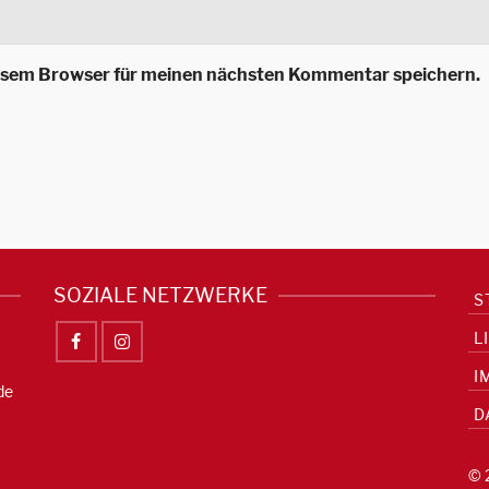
iesem Browser für meinen nächsten Kommentar speichern.
SOZIALE NETZWERKE
S
L
I
de
D
© 