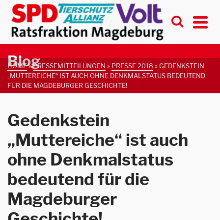
Blog
HOME
»
PRESSEMITTEILUNGEN
»
PRESSE 2018
»
GEDENKSTEIN
„MUTTEREICHE“ IST AUCH OHNE DENKMALSTATUS BEDEUTEND
FÜR DIE MAGDEBURGER GESCHICHTE!
Gedenkstein
„Muttereiche“ ist auch
ohne Denkmalstatus
bedeutend für die
Magdeburger
Geschichte!