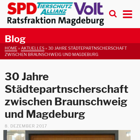
Blog
HOME
»
AKTUELLES
»
30 JAHRE STÄDTEPARTNSCHERSCHAFT
ZWISCHEN BRAUNSCHWEIG UND MAGDEBURG
30 Jahre
Städtepartnscherschaft
zwischen Braunschweig
und Magdeburg
8. DEZEMBER 2017