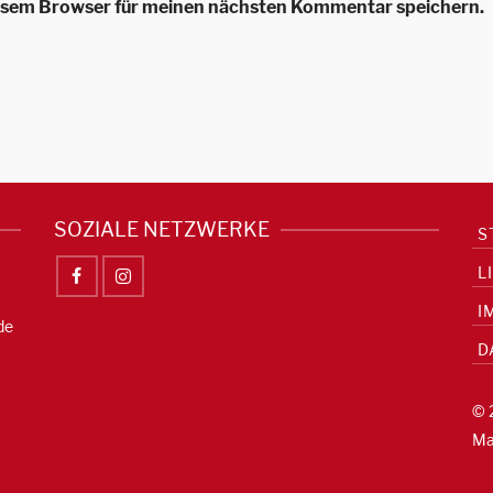
iesem Browser für meinen nächsten Kommentar speichern.
SOZIALE NETZWERKE
S
L
I
de
D
© 
Ma