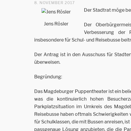
8. NOVEMBER 2017
Der Stadtrat möge be
Jens Rösler
Der Oberbürgermeis
Verbesserung der 
insbesondere für Schul- und Reisebusse beit
Der Antrag ist in den Ausschuss für Stadte
überweisen.
Begründung:
Das Magdeburger Puppentheater ist ein belie
was die kontinuierlich hohen Besucherz
Parkplatzsituation im Umkreis des Magdeb
Reisebusse haben oftmals Schwierigkeiten v
für Schulklassen, die mit Bussen anreisen, ist
passgenaue Lösung anzubieten, die die Par