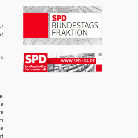
ur
er
zu
e,
ie
re
em
ne
rt