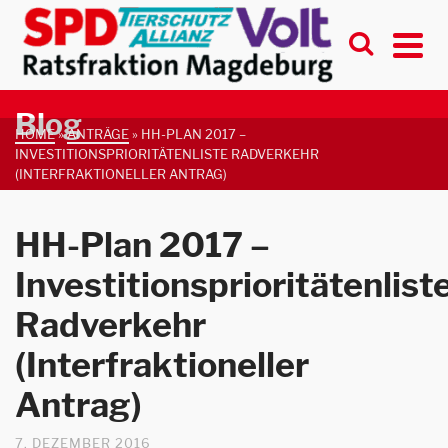
Blog
HOME
»
ANTRÄGE
»
HH-PLAN 2017 –
INVESTITIONSPRIORITÄTENLISTE RADVERKEHR
(INTERFRAKTIONELLER ANTRAG)
HH-Plan 2017 –
Investitionsprioritätenlist
Radverkehr
(Interfraktioneller
Antrag)
7. DEZEMBER 2016