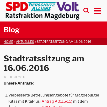
Blog
HOME
»
AKTUELLES
»
STADTRATSSITZUNG AM 16.06.2016
Stadtratssitzung am
16.06.2016
16. JUNI 2016
Unsere Anträge:
Verbesserte Betreuungsangebote für Magdeburger
Kitas mit KitaPlus
(Antrag A0115/15)
mit dem