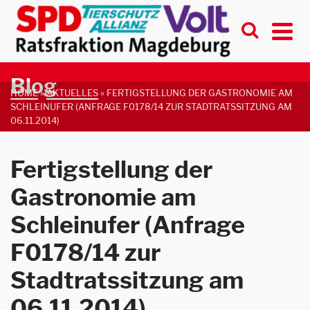
Blog
HOME
»
AKTUELLES
»
FERTIGSTELLUNG DER GASTRONOMIE AM
SCHLEINUFER (ANFRAGE F0178/14 ZUR STADTRATSSITZUNG AM
06.11.2014)
Fertigstellung der
Gastronomie am
Schleinufer (Anfrage
F0178/14 zur
Stadtratssitzung am
06.11.2014)