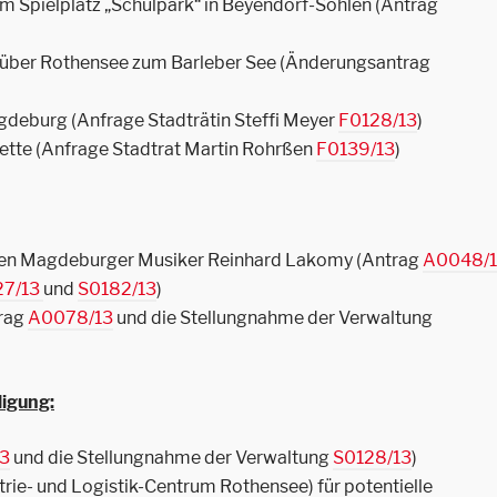
m Spielplatz „Schulpark“ in Beyendorf-Sohlen (Antrag
 über Rothensee zum Barleber See (Änderungsantrag
deburg (Anfrage Stadträtin Steffi Meyer
F0128/13
)
ette (Anfrage Stadtrat Martin Rohrßen
F0139/13
)
den Magdeburger Musiker Reinhard Lakomy (Antrag
A0048/
27/13
und
S0182/13
)
trag
A0078/13
und die Stellungnahme der Verwaltung
ligung:
3
und die Stellungnahme der Verwaltung
S0128/13
)
trie- und Logistik-Centrum Rothensee) für potentielle