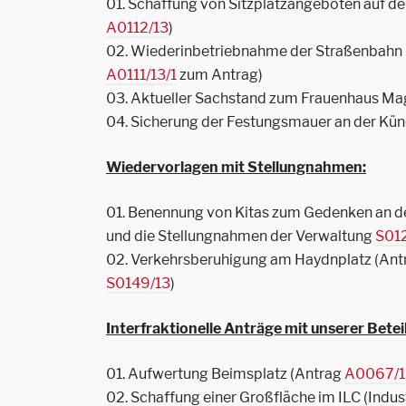
01. Schaffung von Sitzplatzangeboten auf de
A0112/13
)
02. Wiederinbetriebnahme der Straßenbahn
A0111/13/1
zum Antrag)
03. Aktueller Sachstand zum Frauenhaus Mag
04. Sicherung der Festungsmauer an der Kün
Wiedervorlagen mit Stellungnahmen:
01. Benennung von Kitas zum Gedenken an 
und die Stellungnahmen der Verwaltung
S01
02. Verkehrsberuhigung am Haydnplatz (An
S0149/13
)
Interfraktionelle Anträge mit unserer Betei
01. Aufwertung Beimsplatz (Antrag
A0067/1
02. Schaffung einer Großfläche im ILC (Indus