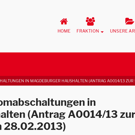
HOME
FRAKTION
UNSERE AR
LTUNGEN IN MAGDEBURGER HAUSHALTEN (ANTRAG A0014/13 ZUR S
omabschaltungen in
lten (Antrag A0014/13 zu
m 28.02.2013)