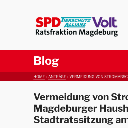
Blog
HOME
»
ANTRÄGE
»
VERMEIDUNG VON STROMABSCHA
Vermeidung von Str
Magdeburger Hausha
Stadtratssitzung a