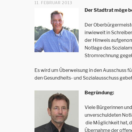
11. FEBRUAR 2013
Der Stadtrat möge b
Der Oberbürgermeist
inwieweit in Schreib
der Hinweis aufgenom
Notlage das Sozialamt
Stromrechnung gegeb
Es wird um Überweisung in den Ausschuss f
den Gesundheits- und Sozialausschuss gebet
Begründung:
Viele Bürgerinnen und
unverschuldeten Notla
die Möglichkeit hat,
Übernahme der offene