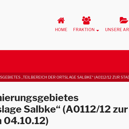
HOME
FRAKTION
UNSERE AR
EBIETES „TEILBEREICH DER ORTSLAGE SALBKE“ (A0112/12 ZUR STAD
nierungsgebietes
slage Salbke“ (A0112/12 zur
 04.10.12)