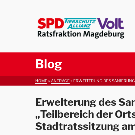
Blog
HOME
»
ANTRÄGE
»
ERWEITERUNG DES SANIERUNGSG
Erweiterung des Sa
„Teilbereich der Ort
Stadtratssitzung am