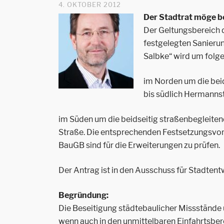
4. OKTOBER 2012
Der Stadtrat möge b
Der Geltungsbereich 
festgelegten Sanierun
Salbke“ wird um folg
im Norden um die bei
bis südlich Hermanns
im Süden um die beidseitig straßenbegleiten
Straße. Die entsprechenden Festsetzungsvor
BauGB sind für die Erweiterungen zu prüfen.
Der Antrag ist in den Ausschuss für Stadten
Begründung:
Die Beseitigung städtebaulicher Missstände u
wenn auch in den unmittelbaren Einfahrtsber