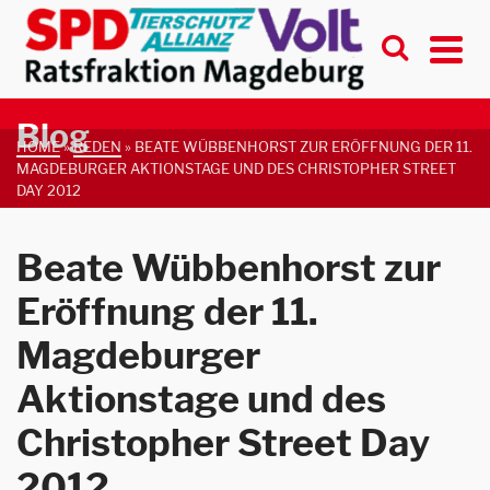
Blog
HOME
»
REDEN
»
BEATE WÜBBENHORST ZUR ERÖFFNUNG DER 11.
MAGDEBURGER AKTIONSTAGE UND DES CHRISTOPHER STREET
DAY 2012
Beate Wübbenhorst zur
Eröffnung der 11.
Magdeburger
Aktionstage und des
Christopher Street Day
2012