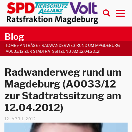
Blog
HOME
»
ANTRÄGE
»
RADWANDERWEG RUND UM MAGDEBURG
(A0033/12 ZUR STADTRATSSITZUNG AM 12.04.2012)
Radwanderweg rund um
Magdeburg (A0033/12
zur Stadtratssitzung am
12.04.2012)
12. APRIL 2012