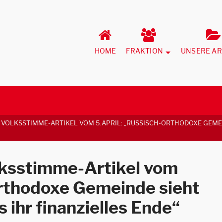
HOME
FRAKTION
UNSERE AR
VOLKSSTIMME-ARTIKEL VOM 5.APRIL: „RUSSISCH-ORTHODOXE GEMEI
ksstimme-Artikel vom
orthodoxe Gemeinde sieht
ihr finanzielles Ende“