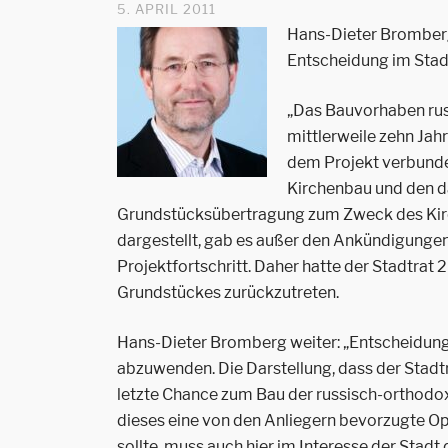
5. APRIL 2011
Hans-Dieter Bromberg,
Entscheidung im Stad
„Das Bauvorhaben rus
mittlerweile zehn Jah
dem Projekt verbunde
Kirchenbau und den d
Grundstücksübertragung zum Zweck des Kir
dargestellt, gab es außer den Ankündigungen,
Projektfortschritt. Daher hatte der Stadtra
Grundstückes zurückzutreten.
Hans-Dieter Bromberg weiter: „Entscheidung
abzuwenden. Die Darstellung, dass der Stadtr
letzte Chance zum Bau der russisch-orthodoxe
dieses eine von den Anliegern bevorzugte Op
sollte, muss auch hier im Interesse der Stadt