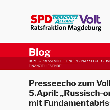
Blog
HOME
»
PRESSEMITTEILUNGEN
»
PRESSEECHO ZUM 
FINANZIELLES ENDE“
Presseecho zum Vol
5.April: „Russisch-
mit Fundamentabriss 