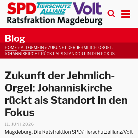
Blog
HOME
»
ALLGEMEIN
»
ZUKUNFT DER JEHMLICH-ORGEL:
JOHANNISKIRCHE RÜCKT ALS STANDORT IN DEN FOKUS
Zukunft der Jehmlich-
Orgel: Johanniskirche
rückt als Standort in den
Fokus
11. JUNI 2026
Magdeburg. Die Ratsfraktion SPD/Tierschutzallianz/Volt