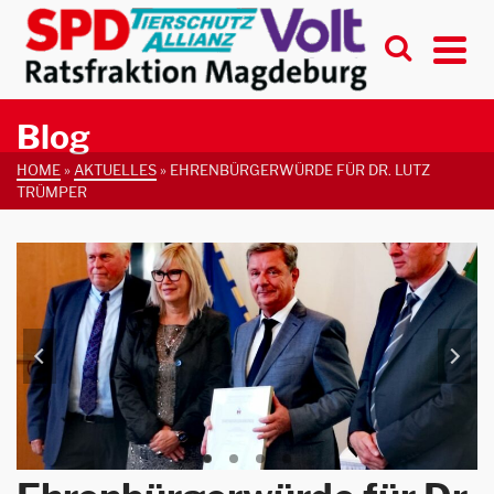
Blog
HOME
»
AKTUELLES
»
EHRENBÜRGERWÜRDE FÜR DR. LUTZ
TRÜMPER