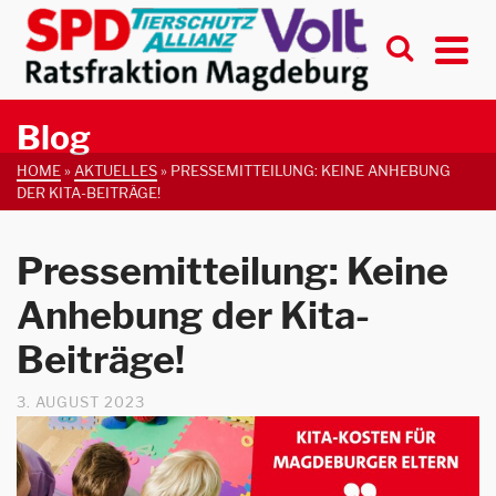
Blog
HOME
»
AKTUELLES
»
PRESSEMITTEILUNG: KEINE ANHEBUNG
DER KITA-BEITRÄGE!
Pressemitteilung: Keine
Anhebung der Kita-
Beiträge!
3. AUGUST 2023