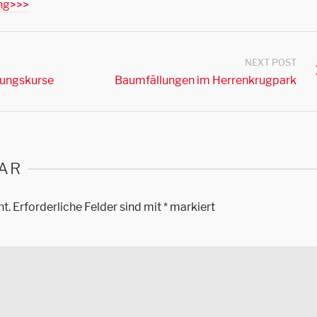
ung>>>
NEXT POST
erungskurse
Baumfällungen im Herrenkrugpark
AR
ht.
Erforderliche Felder sind mit
*
markiert