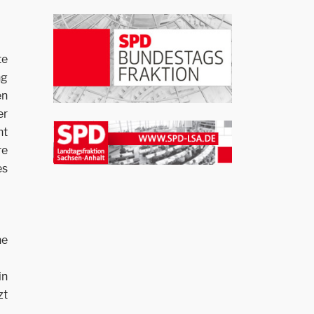
te
ng
en
er
ht
re
es
ne
in
zt