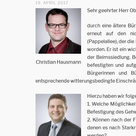
19. APRIL 2017
Sehr geehrter Herr O
durch eine ältere Bü
erneut auf den ni
(Pappelallee), der di
worden. Er ist ein w
der Beimssiedlung. B
Christian Hausmann
befestigten und auf
Bürgerinnen und B
entsprechende witterungsbedingte Einschr
Hierzu haben wir folg
1. Welche Möglichkeit
Befestigung des Gehw
2. Können nach der F
denen es nach Stark
werden?