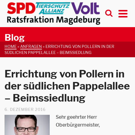
Blog
HOME
»
ANFRAGEN
»
ERRICHTUNG VON POLLERN IN DER
SÜDLICHEN PAPPELALLEE – BEIMSSIEDLUNG
Errichtung von Pollern in
der südlichen Pappelallee
– Beimssiedlung
6. DEZEMBER 2016
Sehr geehrter Herr
Oberbürgermeister,