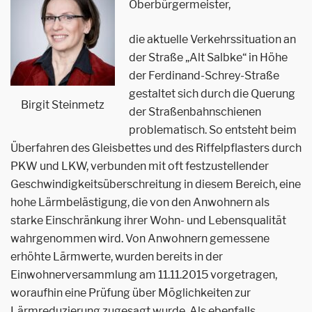
Oberbürgermeister,
die aktuelle Verkehrssituation an
der Straße „Alt Salbke“ in Höhe
der Ferdinand-Schrey-Straße
gestaltet sich durch die Querung
Birgit Steinmetz
der Straßenbahnschienen
problematisch. So entsteht beim
Überfahren des Gleisbettes und des Riffelpflasters durch
PKW und LKW, verbunden mit oft festzustellender
Geschwindigkeitsüberschreitung in diesem Bereich, eine
hohe Lärmbelästigung, die von den Anwohnern als
starke Einschränkung ihrer Wohn- und Lebensqualität
wahrgenommen wird. Von Anwohnern gemessene
erhöhte Lärmwerte, wurden bereits in der
Einwohnerversammlung am 11.11.2015 vorgetragen,
woraufhin eine Prüfung über Möglichkeiten zur
Lärmreduzierung zugesagt wurde. Als ebenfalls