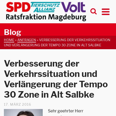
Blog
HOME
»
ANFRAGEN
»
VERBESSERUNG DER VERKEHRSSITUATION
UND VERLÄNGERUNG DER TEMPO 30 ZONE IN ALT SALBKE
Verbesserung der
Verkehrssituation und
Verlängerung der Tempo
30 Zone in Alt Salbke
17. MÄRZ 2016
Sehr geehrter Herr