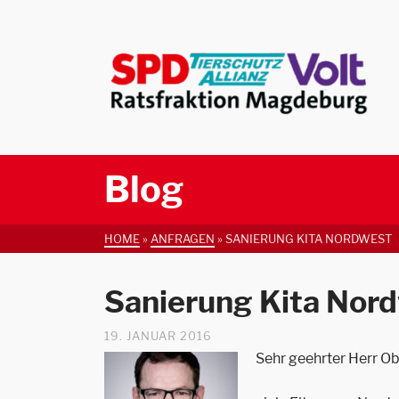
Blog
HOME
»
ANFRAGEN
»
SANIERUNG KITA NORDWEST
Sanierung Kita Nor
19. JANUAR 2016
Sehr geehrter Herr O