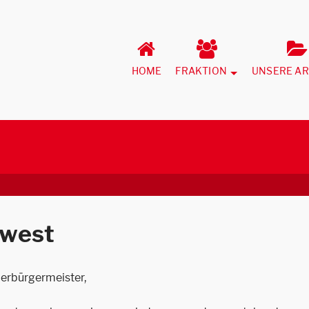
HOME
FRAKTION
UNSERE AR
dwest
berbürgermeister,