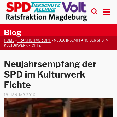
Blog
HOME
»
FRAKTION VOR ORT
»
NEUJAHRSEMPFANG DER SPD IM
KULTURWERK FICHTE
Neujahrsempfang der
SPD im Kulturwerk
Fichte
18. JANUAR 2016