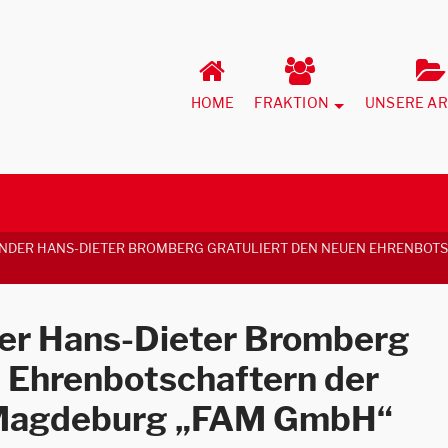
HOME
FRAKTION
UNSERE AR
NDER HANS-DIETER BROMBERG GRATULIERT DEN NEUEN EHRENBOT
der Hans-Dieter Bromberg
n Ehrenbotschaftern der
 Magdeburg „FAM GmbH“