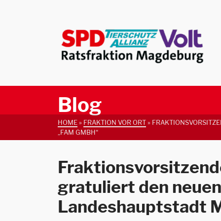
Blog
HOME
»
FRAKTION VOR ORT
»
FRAKTIONSVORSITZE
„FAM GMBH“
Fraktionsvorsitzen
gratuliert den neue
Landeshauptstadt