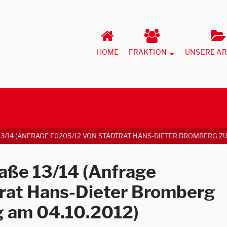
HOME
FRAKTION
UNSERE AR
3/14 (ANFRAGE F0205/12 VON STADTRAT HANS-DIETER BROMBERG ZUR
aße 13/14 (Anfrage
rat Hans-Dieter Bromberg
g am 04.10.2012)