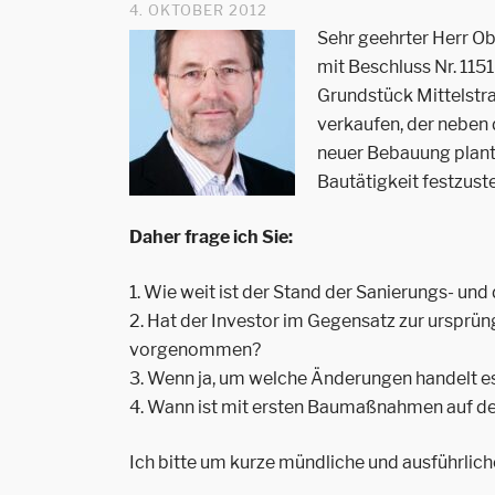
4. OKTOBER 2012
Sehr geehrter Herr O
mit Beschluss Nr. 115
Grundstück Mittelstra
verkaufen, der neben
neuer Bebauung plante
Bautätigkeit festzuste
Daher frage ich Sie:
1. Wie weit ist der Stand der Sanierungs- 
2. Hat der Investor im Gegensatz zur urspr
vorgenommen?
3. Wenn ja, um welche Änderungen handelt es
4. Wann ist mit ersten Baumaßnahmen auf d
Ich bitte um kurze mündliche und ausführlic