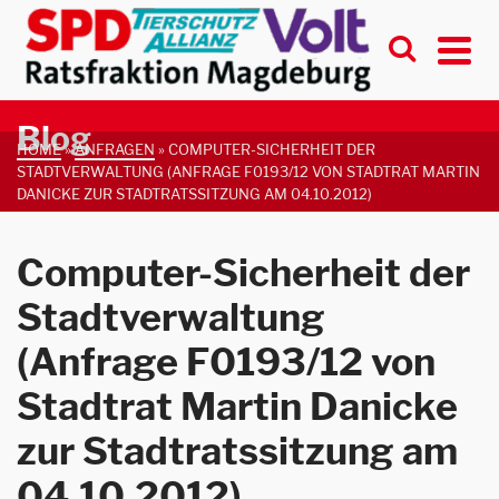
Blog
HOME
»
ANFRAGEN
»
COMPUTER-SICHERHEIT DER
STADTVERWALTUNG (ANFRAGE F0193/12 VON STADTRAT MARTIN
DANICKE ZUR STADTRATSSITZUNG AM 04.10.2012)
Computer-Sicherheit der
Stadtverwaltung
(Anfrage F0193/12 von
Stadtrat Martin Danicke
zur Stadtratssitzung am
04.10.2012)