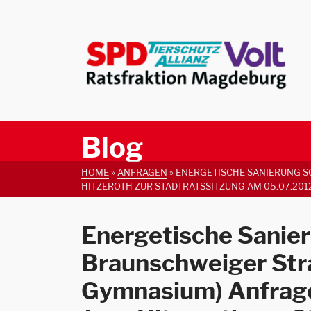
Blog
HOME
»
ANFRAGEN
»
ENERGETISCHE SANIERUNG SC
ITZEROTH ZUR STADTRATSSITZUNG AM 05.07.2012
Energetische Sanie
Braunschweiger Str
Gymnasium) Anfrage