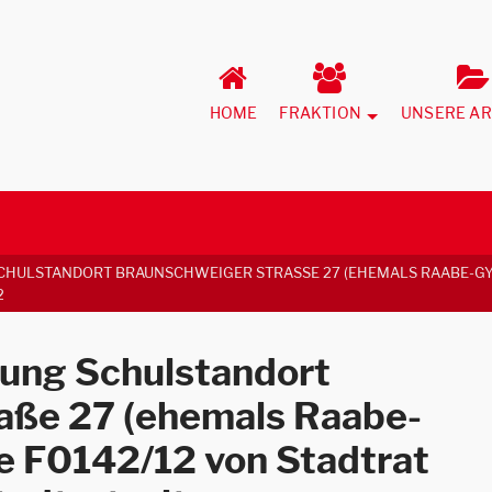
HOME
FRAKTION
UNSERE AR
HULSTANDORT BRAUNSCHWEIGER STRASSE 27 (EHEMALS RAABE-GYMN
rung Schulstandort
aße 27 (ehemals Raabe-
 F0142/12 von Stadtrat