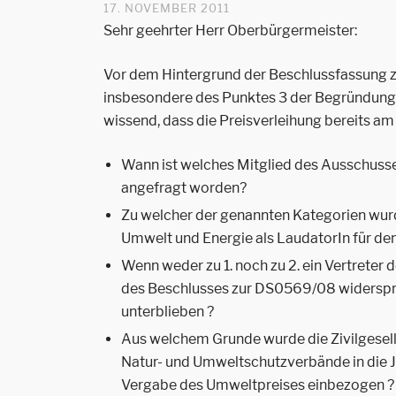
17. NOVEMBER 2011
Sehr geehrter Herr Oberbürgermeister:
Vor dem Hintergrund der Beschlussfassung 
insbesondere des Punktes 3 der Begründung d
wissend, dass die Preisverleihung bereits am
Wann ist welches Mitglied des Ausschusses
angefragt worden?
Zu welcher der genannten Kategorien wurd
Umwelt und Energie als LaudatorIn für den
Wenn weder zu 1. noch zu 2. ein Vertreter
des Beschlusses zur DS0569/08 widerspr
unterblieben ?
Aus welchem Grunde wurde die Zivilgesells
Natur- und Umweltschutzverbände in die Ju
Vergabe des Umweltpreises einbezogen ?