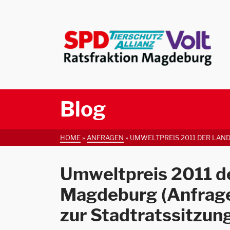
Blog
HOME
»
ANFRAGEN
»
UMWELTPREIS 2011 DER LAND
Umweltpreis 2011 d
Magdeburg (Anfrag
zur Stadtratssitzun