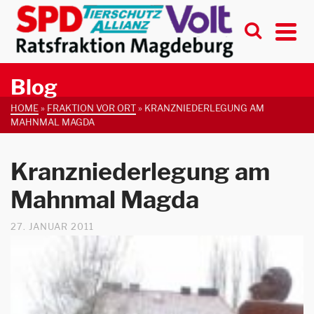
Blog
HOME
»
FRAKTION VOR ORT
»
KRANZNIEDERLEGUNG AM
MAHNMAL MAGDA
Kranzniederlegung am
Mahnmal Magda
27. JANUAR 2011