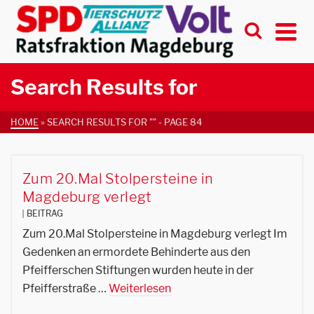
Search Results for
HOME
»
SEARCH RESULTS FOR ""
- PAGE 84
Zum 20.Mal Stolpersteine in
Magdeburg verlegt
BEITRAG
Zum 20.Mal Stolpersteine in Magdeburg verlegt Im
Gedenken an ermordete Behinderte aus den
Pfeifferschen Stiftungen wurden heute in der
Pfeifferstraße …
Weiterlesen