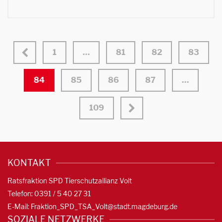
1
…
81
82
83
84
85
86
87
…
109
KONTAKT
Ratsfraktion SPD Tierschutzallianz Volt
Telefon: 0391 / 5 40 27 31
E-Mail:
Fraktion_SPD_TSA_Volt@stadt.magdeburg.de
SOZIALE NETZWERKE